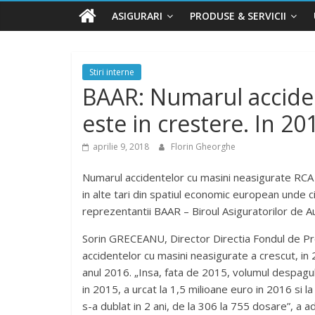
ASIGURARI
PRODUSE & SERVICII
Stiri interne
BAAR: Numarul acciden
este in crestere. In 
aprilie 9, 2018
Florin Gheorghe
Numarul accidentelor cu masini neasigurate RCA est
in alte tari din spatiul economic european unde ci
reprezentantii BAAR – Biroul Asiguratorilor de A
Sorin GRECEANU, Director Directia Fondul de Prot
accidentelor cu masini neasigurate a crescut, in 
anul 2016. „Insa, fata de 2015, volumul despagub
in 2015, a urcat la 1,5 milioane euro in 2016 si 
s-a dublat in 2 ani, de la 306 la 755 dosare”, a 