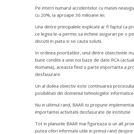
Pe intern numarul accidentelor cu masini neasigu
cu 20%, la aproape 36 milioane lei.
Una dintre principalele explicatii ar fi faptul ca 
ce legea le-a permis sa incheie asigurari pe o p
discutii in piata si se cauta solutii.
In ordinea prioritatilor, unul dintre obiectivele
bune conditii a unei noi baze de date RCA (actual
Romania), aceasta fiind o parte importanta a proce
desfasurare.
Un al doilea obiectiv este continuarea procesului d
posibilitati din domeniul tehnologiilor informatice
Nu in ultimul rand, BAAR isi propune implementar
importantei activitatii desfasurate de institutie
Tot in planurile BAAR mai figureaza si un alt pro
putea oferi informatii utile in primul rand despre