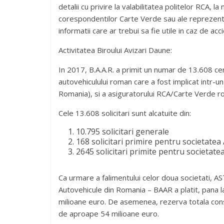
detalii cu privire la valabilitatea politelor RCA, 
corespondentilor Carte Verde sau ale reprezenta
informatii care ar trebui sa fie utile in caz de ac
Activitatea Biroului Avizari Daune:
In 2017, B.A.A.R. a primit un numar de 13.608 cere
autovehiculului roman care a fost implicat intr-un
Romania), si a asiguratorului RCA/Carte Verde ro
Cele 13.608 solicitari sunt alcatuite din:
10.795 solicitari generale
168 solicitari primire pentru societate
2645 solicitari primite pentru societat
Ca urmare a falimentului celor doua societati, A
Autovehicule din Romania – BAAR a platit, pana la
milioane euro. De asemenea, rezerva totala const
de aproape 54 milioane euro.