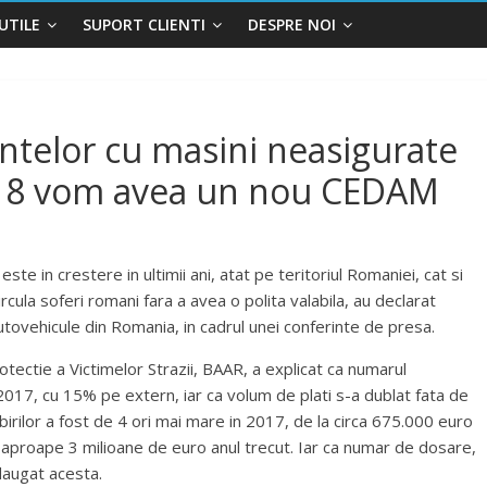
UTILE
SUPORT CLIENTI
DESPRE NOI
telor cu masini neasigurate
2018 vom avea un nou CEDAM
e in crestere in ultimii ani, atat pe teritoriul Romaniei, cat si
rcula soferi romani fara a avea o polita valabila, au declarat
utovehicule din Romania, in cadrul unei conferinte de presa.
ectie a Victimelor Strazii, BAAR, a explicat ca numarul
2017, cu 15% pe extern, iar ca volum de plati s-a dublat fata de
irilor a fost de 4 ori mai mare in 2017, de la circa 675.000 euro
la aproape 3 milioane de euro anul trecut. Iar ca numar de dosare,
adaugat acesta.