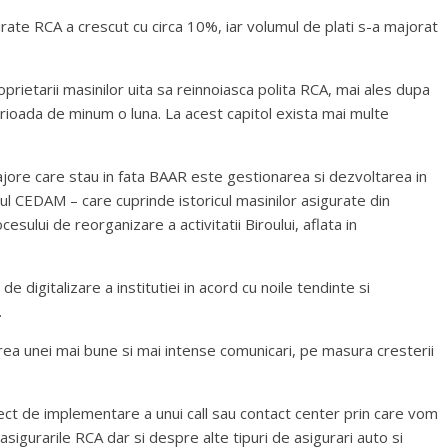
rate RCA a crescut cu circa 10%, iar volumul de plati s-a majorat
proprietarii masinilor uita sa reinnoiasca polita RCA, mai ales dupa
erioada de minum o luna. La acest capitol exista mai multe
 majore care stau in fata BAAR este gestionarea si dezvoltarea in
ul CEDAM – care cuprinde istoricul masinilor asigurate din
sului de reorganizare a activitatii Biroului, aflata in
e digitalizare a institutiei in acord cu noile tendinte si
.
ea unei mai bune si mai intense comunicari, pe masura cresterii
iect de implementare a unui call sau contact center prin care vom
 asigurarile RCA dar si despre alte tipuri de asigurari auto si