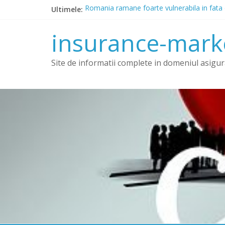
Skip
Ultimele:
Romania ramane foarte vulnerabila in fata 
to
ASF: Trei asiguratori au fost sanctionati cu
content
Marea Britanie: Speranta de viata adanceste 
insurance-mark
BAAR a identificat anomalii majore in piata
Amendă uriașă pe piața RCA: care-i compania 
Site de informatii complete in domeniul asigura