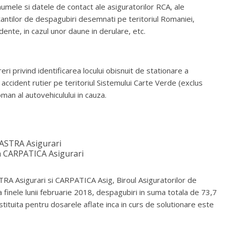
la numele si datele de contact ale asiguratorilor RCA, ale
ntilor de despagubiri desemnati pe teritoriul Romaniei,
cidente, in cazul unor daune in derulare, etc.
ri privind identificarea locului obisnuit de stationare a
 accident rutier pe teritoriul Sistemului Carte Verde (exclus
man al autovehiculului in cauza.
a ASTRA Asigurari
ea CARPATICA Asigurari
STRA Asigurari si CARPATICA Asig, Biroul Asiguratorilor de
 finele lunii februarie 2018, despagubiri in suma totala de 73,7
ituita pentru dosarele aflate inca in curs de solutionare este