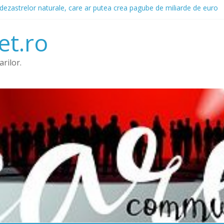
dezastrelor naturale, care ar putea crea pagube de miliarde de euro
 avertisment scris
deficitul de pensie in defavoarea femeilor. Diferenta: 5.000 de lire st
et.ro
 de reparatii auto din Romania, in comparatie cu alte state Europene
care ar fi întârziat cu plățile
rilor.