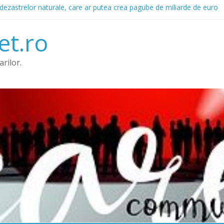
dezastrelor naturale, care ar putea crea pagube de miliarde de euro
 avertisment scris
deficitul de pensie in defavoarea femeilor. Diferenta: 5.000 de lire st
et.ro
 de reparatii auto din Romania, in comparatie cu alte state Europene
care ar fi întârziat cu plățile
rilor.