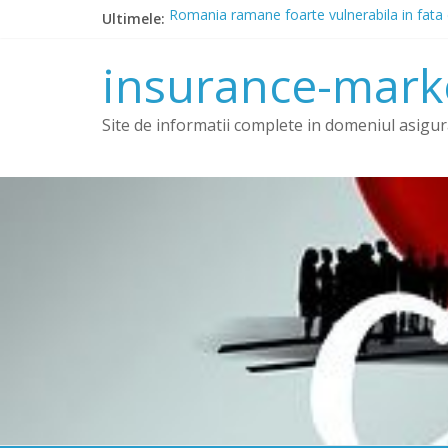
Skip
Ultimele:
Romania ramane foarte vulnerabila in fata 
to
ASF: Trei asiguratori au fost sanctionati cu
content
Marea Britanie: Speranta de viata adanceste 
insurance-mark
BAAR a identificat anomalii majore in piata
Amendă uriașă pe piața RCA: care-i compania 
Site de informatii complete in domeniul asigura