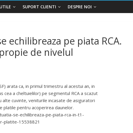
UTILE
SUPORT CLIENTI
DESPRE NOI
se echilibreaza pe piata RCA.
apropie de nivelul
) arata ca, in primul trimestru al acestui an, in
s cea a cheltuielilor) pe segmentul RCA a scazut
 alte cuvinte, veniturile incasate de asiguratori
e platile pentru acoperirea daunelor.
tuatia-se-echilibreaza-pe-piata-rca-in-t1-
lor-platite-15538821